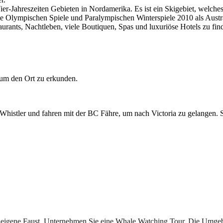
er-Jahreszeiten Gebieten in Nordamerika. Es ist ein Skigebiet, welche
ie Olympischen Spiele und Paralympischen Winterspiele 2010 als Austr
rants, Nachtleben, viele Boutiquen, Spas und luxuriöse Hotels zu find
 um den Ort zu erkunden.
e Whistler und fahren mit der BC Fähre, um nach Victoria zu gelange
 eigene Faust. Unternehmen Sie eine Whale Watching Tour. Die Umgebu