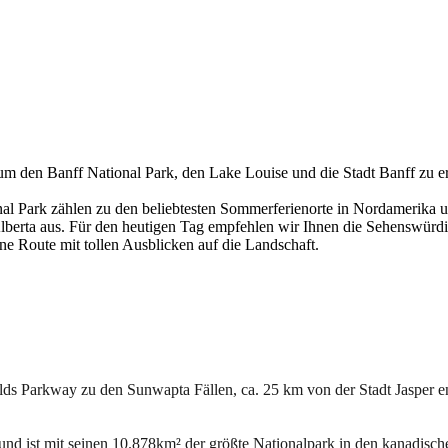
um den Banff National Park, den Lake Louise und die Stadt Banff zu 
al Park zählen zu den beliebtesten Sommerferienorte in Nordamerika u
erta aus. Für den heutigen Tag empfehlen wir Ihnen die Sehenswürdi
 Route mit tollen Ausblicken auf die Landschaft.
lds Parkway zu den Sunwapta Fällen, ca. 25 km von der Stadt Jasper e
und ist mit seinen 10.878km² der größte Nationalpark in den kanadis