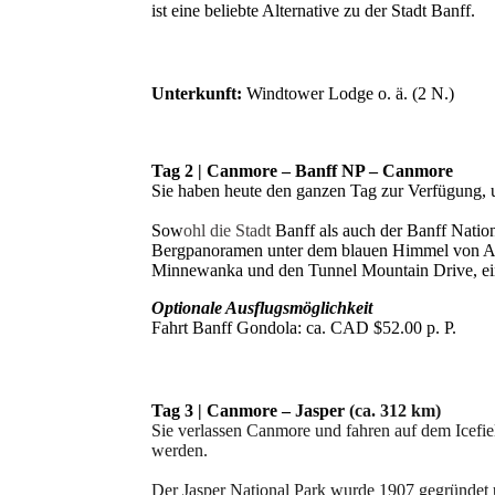
ist eine beliebte Alternative zu der Stadt Banff.
Unterkunft:
Windtower Lodge o. ä. (2 N.)
Tag 2 | Canmore – Banff NP – Canmore
Sie haben heute den ganzen Tag zur Verfügung, 
Sow
ohl die Stadt
Banff als auch der Banff Nation
Bergpanoramen unter dem blauen Himmel von Alb
Minnewanka und den Tunnel Mountain Drive, eine
Optionale Ausflugsmöglichkeit
Fahrt Banff Gondola: ca. CAD $52.00 p. P.
Tag 3 | Canmore – Jasper
(ca. 312 km)
Sie verlassen Canmore und fahren auf dem Icefie
werden.
Der Jasper National Park wurde 1907 gegründet 