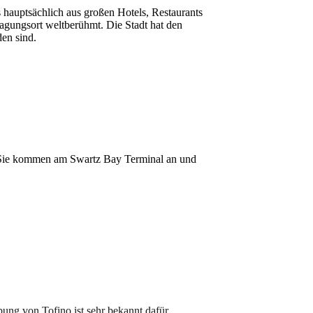
s hauptsächlich aus großen Hotels, Restaurants
agungsort weltberühmt. Die Stadt hat den
en sind.
n. Sie kommen am Swartz Bay Terminal an und
ng von Tofino ist sehr bekannt dafür.