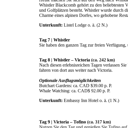
Whistler Blackcomb gehört zu den beliebtesten Vi
und Golfplätzen besteht. Whistler wurde durch d
Charme eines alpinen Dorfes, wo gehobene Restau
Unterkunft:
Listel Lodge o. ä. (2 N.)
Tag 7 | Whistler
Sie haben den ganzen Tag zur freien Verfügung,
Tag 8 | Whistler – Victoria
(ca. 242 km)
Nach diesen erlebnisreichen Tagen verlassen Si
fahren von dort aus weiter nach Victoria.
Optionale Ausflugsmöglichkeiten
Butchart Gardens: ca. CAD $39.00 p. P.
Whale Watching: ca. CAD$ 92.00 p. P.
Unterkunft:
Embassy Inn Hotel o. ä. (1 N.)
Tag 9 | Victoria – Tofino
(ca. 317 km)
Nutzen Sie den Tag und genießen Sie Tofino auf