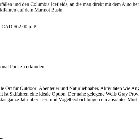
fällen und den Columbia Icefields, an die man direkt mit dem Auto her
Skifahren auf dem Marmot Basin.
a. CAD $62.00 p. P.
ional Park zu erkunden.
eale Ort für Outdoor- Abenteuer und Naturliebhaber. Aktivitäten wie A
eit ist Skifahren eine ideale Option. Der nahe gelegene Wells Gray Pro
 das ganze Jahr über Tier- und Vogelbeobachtungen ein absolutes Must
r.