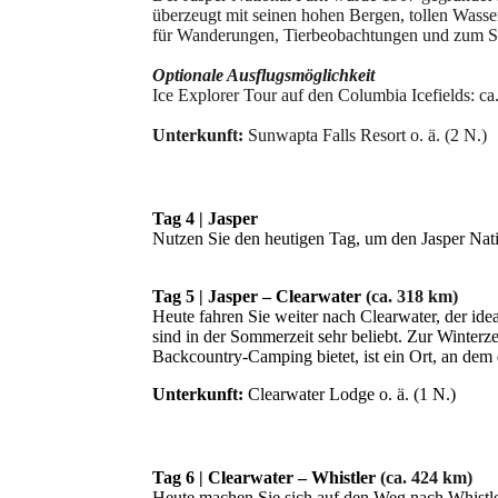
überzeugt mit seinen hohen Bergen, tollen Wasser
für Wanderungen, Tierbeobachtungen und zum 
Optionale Ausflugsmöglichkeit
Ice Explorer Tour auf den Columbia Icefields: c
Unterkunft:
Sunwapta Falls Resort o. ä. (2 N.)
Tag 4 | Jasper
Nutzen Sie den heutigen Tag, um den Jasper Nat
Tag 5 | Jasper – Clearwater
(ca. 318 km)
Heute fahren Sie weiter nach Clearwater, der id
sind in der Sommerzeit sehr beliebt. Zur Winterz
Backcountry-Camping bietet, ist ein Ort, an dem
Unterkunft:
Clearwater Lodge o. ä. (1 N.)
Tag 6 | Clearwater – Whistler
(ca. 424 km)
Heute machen Sie sich auf den Weg nach Whistle